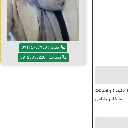
مشاور : 09115767950
مدیریت : 09123358288
عبدالله آباد، یه روستای خوش‌آب‌وهوا و غیربومی‌نشین در نزدیکی سرخرود که هم آرامش روستایی داره و هم فاصله کمی با ساحل (حدود 10 دقیقه) و امکانات
 رو به خاطر طراحی