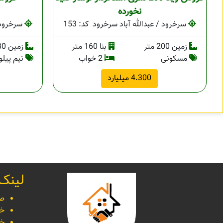
نخورده
سرخرود / عبدالله آباد سرخرود
کد: 153
سرخرود /
زمین 200 متر
بنا 160 متر
زمین 180 متر
مسکونی
2 خواب
نیم پیل
4.300 میلیارد
لینک
صف
خر
خر