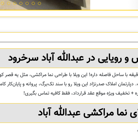
و رویایی در عبدالله آباد سرخرود
لله آباد سرخرود، یه روستای آرام و غیربومی‌نشین که فقط 10 دقیقه با ساحل فاصله داره! این ویلا با طراحی نما مراکشی،
ارتمان املاک صدرنژاد این ویلا رو با سند تک‌برگ، پروانه و پایان‌کار کام
+ تخفیف ویژه موقع عقد قرارداد، فقط کافیه تماس بگیری!
ی نما مراکشی عبدالله آباد