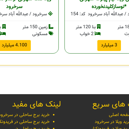
*نوسازکلیدنخورده
سرخرود
 عبدالله آباد سرخرود
کد: 154
سرخرود / عبدالله آباد سرخ
بنا 120 متر
زمین 150 متر
بنا 
وت
2 خواب
مسکونی
3 میلیارد
4.100 میلیارد
 های سریع
لینک های مفید
حه اصلی
خرید برج ساحلی در سرخرود
ید ویلا در سرخرود
خرید برج ساحلی در فریدونکن
ید ویلا در فریدونکنار
خرید برج ساحلی در