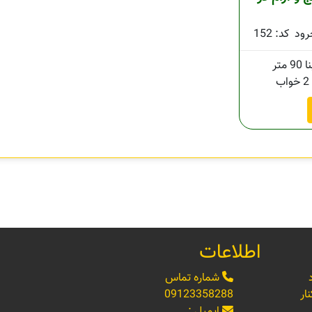
رود
کد: 152
90 متر
2 خواب
اطلاعات
شماره تماس
ار
09123358288
ایمیل :