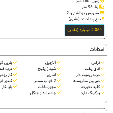
زمین: 160 متر
بنا: 95 متر
سرویس بهداشتی: 2
نوع پرداخت: (نقدی)
4.050 میلیارد (نقدی)
امکانات
تراس
آلاچیق
باربی کی
اتاق پخت
شوفاژ پکیچ
درب ضد
درب ریموت دار
انباری
گاز رومی
دوربین مداربسته
2 خواب مستر
کنتور آب
کلید نخورده
مجوزساخت
پایانکار
پارکینگ دارد
چشم انداز جنگل