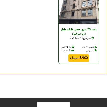
واحد 75 متری خوش نقشه بلوار
دریا سرخرود
سرخرود / خط دریا
زمین 75 متر
بنا 75 متر
مسکونی
1 خواب
5.900 میلیارد