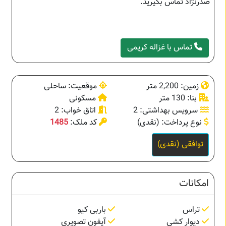
صدرنژاد تماس بگیرید.
تماس با غزاله کریمی
زمین: 2,200 متر
موقعیت: ساحلی
بنا: 130 متر
مسکونی
سرویس بهداشتی: 2
اتاق خواب: 2
نوع پرداخت: (نقدی)
کد ملک:
1485
توافقی (نقدی)
امکانات
تراس
باربی کیو
دیوار کشی
آیفون تصویری