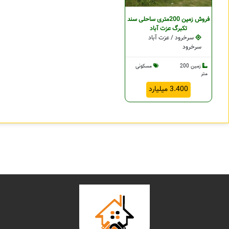
فروش زمین 200متری ساحلی سند
تکبرگ عزت آباد
سرخرود / عزت آباد
سرخرود
زمین 200
مسکونی
متر
3.400 میلیارد