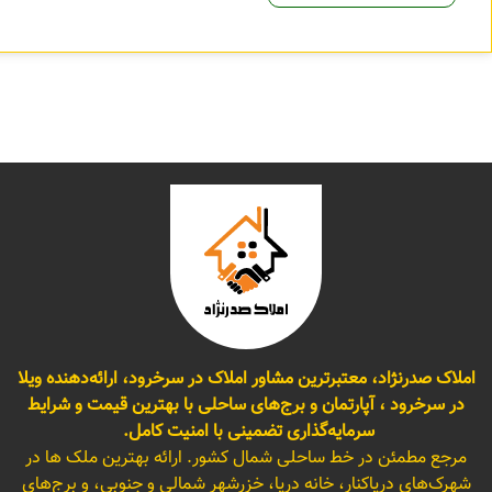
املاک صدرنژاد، معتبرترین مشاور املاک در سرخرود، ارائه‌دهنده ویلا
در سرخرود ، آپارتمان و برج‌های ساحلی با بهترین قیمت و شرایط
سرمایه‌گذاری تضمینی با امنیت کامل.
مرجع مطمئن در خط ساحلی شمال کشور. ارائه بهترین ملک ها در
شهرک‌های دریاکنار، خانه دریا، خزرشهر شمالی و جنوبی، و برج‌های