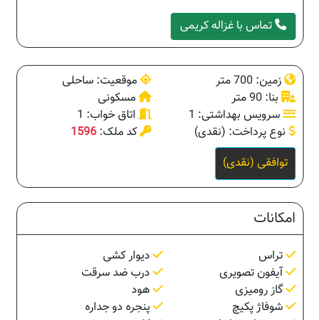
تماس با غزاله کریمی
زمین: 700 متر
موقعیت: ساحلی
بنا: 90 متر
مسکونی
سرویس بهداشتی: 1
اتاق خواب: 1
نوع پرداخت: (نقدی)
کد ملک:
1596
توافقی (نقدی)
امکانات
تراس
دیوار کشی
آیفون تصویری
درب ضد سرقت
گاز رومیزی
هود
شوفاژ پکیچ
پنجره دو جداره