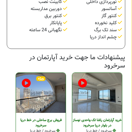
نورپردازی داخلی
کابینت نصب
آسانسور
دوربین مداربسته
کنتور گاز
کنتور برق
کلید نخورده
پایانکار
سند تک برگ
نگهبانی 24 ساعته
چشم انداز دریا
پیشنهادات ما جهت خرید آپارتمان در
سرخرود
ویژه
خرید آپارتمان راشا تک واحدی نوساز
فروش برج ساحلی در خط دریا
در بلوار دریا سرخرود
سرخرود
سرخرود / خط دریا
سرخرود / خط دریا