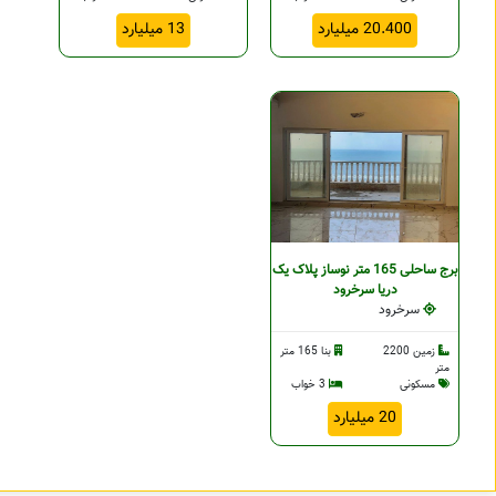
20.400 میلیارد
13 میلیارد
برج ساحلی 165 متر نوساز پلاک یک
دریا سرخرود
سرخرود
زمین 2200
بنا 165 متر
متر
مسکونی
3 خواب
20 میلیارد