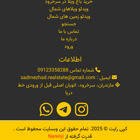
خرید باغ ویلا در سرخرود
ویدئو ویلاهای شمال
ویدئو زمین های شمال
جستجو
تماس با ما
درباره ما
ورود
اطلاعات
شماره تماس
09123358288
ایمیل :
sadrnezhad.realstate@gmail.com
مازندران، سرخرود، اتوبان اصلی قبل از ورودی خط
دریا
کپی رایت ©
2025
. تمام حقوق این وبسایت محفوظ است .
قدرت گرفته از
Narenji