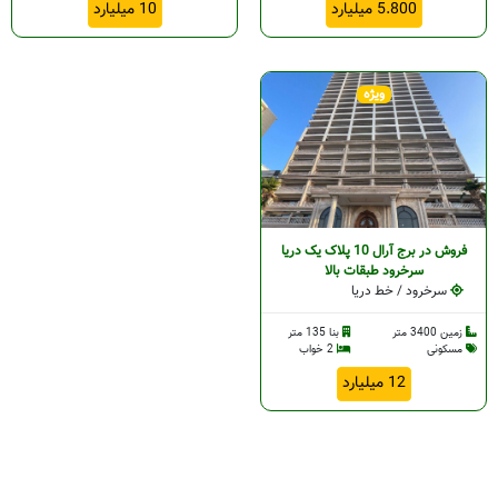
5.800 میلیارد
10 میلیارد
ویژه
فروش در برج آرال 10 پلاک یک دریا
سرخرود طبقات بالا
سرخرود / خط دریا
زمین 3400 متر
بنا 135 متر
مسکونی
2 خواب
12 میلیارد