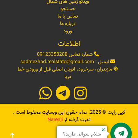
ویدئو زمین های شمال
جستجو
تماس با ما
درباره ما
ورود
اطلاعات
شماره تماس
09123358288
ایمیل :
sadrnezhad.realstate@gmail.com
مازندران، سرخرود، اتوبان اصلی قبل از ورودی خط
دریا
کپی رایت ©
2025
. تمام حقوق این وبسایت محفوظ است .
قدرت گرفته از
Narenji
سلام سوالی دارید؟
Sadrnezhad