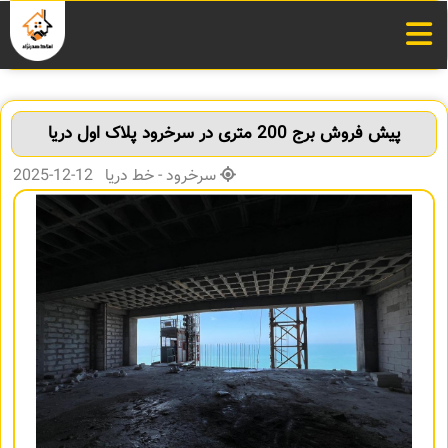
پیش فروش برج 200 متری در سرخرود پلاک اول دریا
سرخرود - خط دریا 12-12-2025