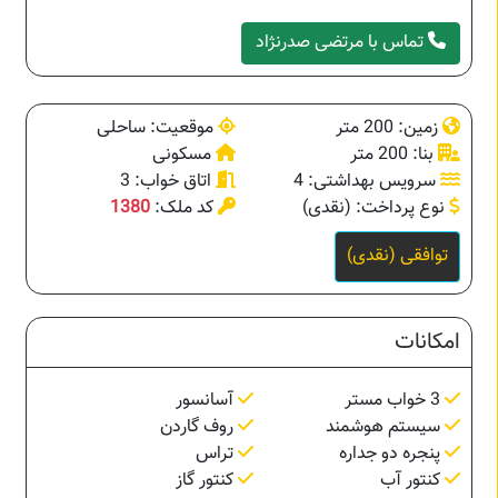
تماس با مرتضی صدرنژاد
زمین: 200 متر
موقعیت: ساحلی
بنا: 200 متر
مسکونی
سرویس بهداشتی: 4
اتاق خواب: 3
نوع پرداخت: (نقدی)
کد ملک:
1380
توافقی (نقدی)
امکانات
3 خواب مستر
آسانسور
سیستم هوشمند
روف گاردن
پنجره دو جداره
تراس
کنتور آب
کنتور گاز