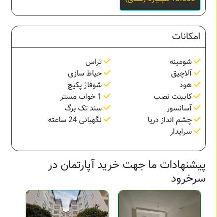
امکانات
شومینه
تراس
آلاچیق
حیاط سازی
هود
شوفاژ پکیچ
کابینت نصب
1 خواب مستر
آسانسور
سند تک برگ
چشم انداز دریا
نگهبانی 24 ساعته
سرایدار
پیشنهادات ما جهت خرید آپارتمان در
سرخرود