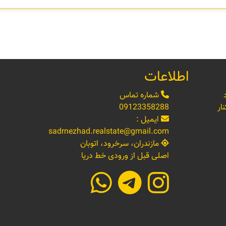
اطلاعات
شماره تماس
ار
09123358288
ایمیل :
sadrnezhad.realstate@gmail.com
مازندران، سرخرود، اتوبان
اصلی قبل از ورودی خط دریا