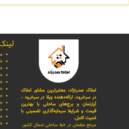
لینک
صف
خر
خر
خر
خر
خر
املاک صدرنژاد، معتبرترین مشاور املاک
خر
در سرخرود، ارائه‌دهنده ویلا در سرخرود ،
خر
آپارتمان و برج‌های ساحلی با بهترین
خر
قیمت و شرایط سرمایه‌گذاری تضمینی با
خر
امنیت کامل.
خر
مرجع مطمئن در خط ساحلی شمال کشور.