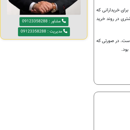
برای خریدارانی که
تری در روند خرید
مشاور : 09123358288
مدیریت : 09123358288
 است. در صورتی که