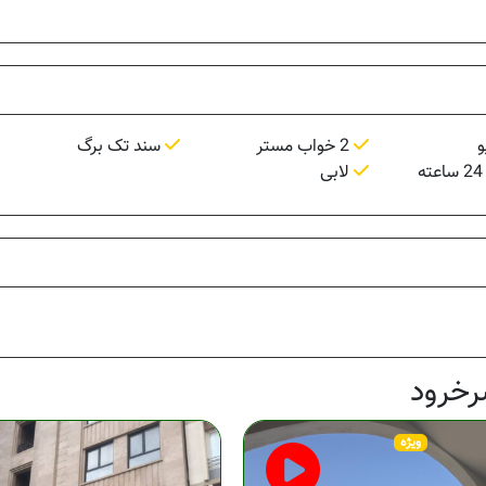
و
2 خواب مستر
سند تک برگ
لابی
رخرود
ویژه