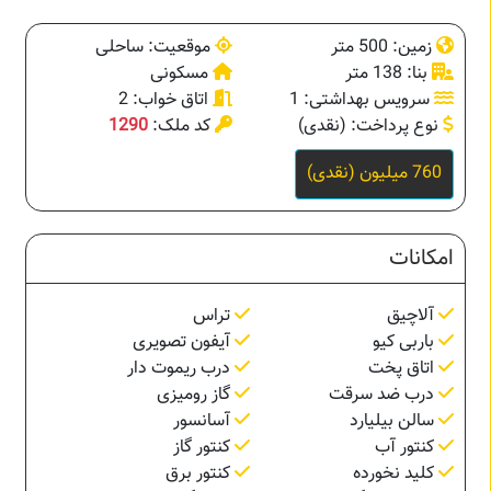
زمین: 500 متر
موقعیت: ساحلی
بنا: 138 متر
مسکونی
سرویس بهداشتی: 1
اتاق خواب: 2
نوع پرداخت: (نقدی)
کد ملک:
1290
760 میلیون (نقدی)
امکانات
آلاچیق
تراس
باربی کیو
آیفون تصویری
اتاق پخت
درب ریموت دار
درب ضد سرقت
گاز رومیزی
سالن بیلیارد
آسانسور
کنتور آب
کنتور گاز
کلید نخورده
کنتور برق