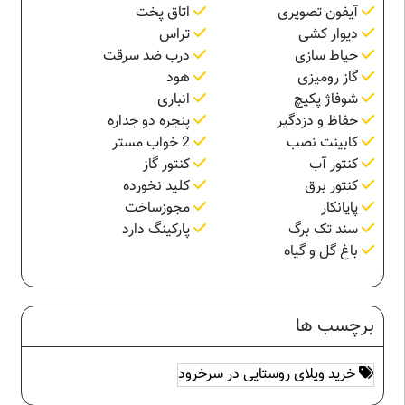
آیفون تصویری
اتاق پخت
دیوار کشی
تراس
حیاط سازی
درب ضد سرقت
گاز رومیزی
هود
شوفاژ پکیچ
انباری
حفاظ و دزدگیر
پنجره دو جداره
کابینت نصب
2 خواب مستر
کنتور آب
کنتور گاز
کنتور برق
کلید نخورده
پایانکار
مجوزساخت
سند تک برگ
پارکینگ دارد
باغ گل و گیاه
برچسب ها
خرید ویلای روستایی در سرخرود