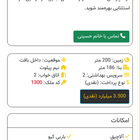
استثنایی بهره‌مند شوید.
تماس با خانم حسینی
زمین: 200 متر
موقعیت: داخل بافت
بنا: 186 متر
نیم پیلوت
سرویس بهداشتی: 2
اتاق خواب: 2
نوع پرداخت: (نقدی)
کد ملک:
1300
3.500 میلیارد (نقدی)
امکانات
آلاچیق
باربی کیو