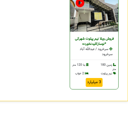
فروش ویلا نیم پیلوت شهرکی
*نوسازکلیدنخورده
سرخرود / عبدالله آباد
سرخرود
زمین 180
بنا 120 متر
متر
نیم پیلوت
2 خواب
3 میلیارد