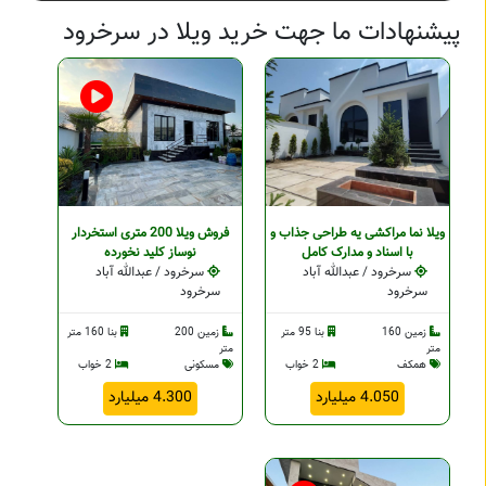
پیشنهادات ما جهت خرید ویلا در سرخرود
ویلا نما مراکشی یه طراحی جذاب و
فروش ویلا 200 متری استخردار
با اسناد و مدارک کامل
نوساز کلید نخورده
سرخرود / عبدالله آباد
سرخرود / عبدالله آباد
سرخرود
سرخرود
زمین 160
بنا 95 متر
زمین 200
بنا 160 متر
متر
متر
همکف
2 خواب
مسکونی
2 خواب
4.050 میلیارد
4.300 میلیارد