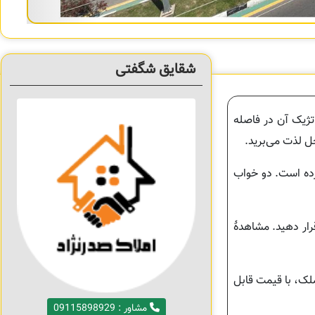
شقایق شگفتی
ستراتژیک آن در فاصله
کرده است. دو خواب
قرار دهید. مشاهدۀ
ملک، با قیمت قابل
مشاور : 09115898929