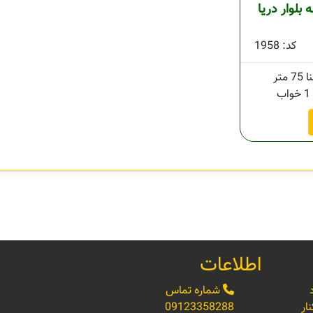
ه بلوار دریا
کد: 1958
75 متر
1 خواب
اطلاعات
شماره تماس
ار
09123358288