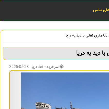
 های تماس
یا
سرخرود - خط دریا 28-05-2025