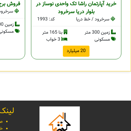
خرید آپارتمان راشا تک واحدی نوساز در
فروش برج 
بلوار دریا سرخرود
سرخرود 
سرخرود / خط دریا
کد: 1993
زمین 700 متر
مسکونی
زمین 300 متر
بنا 165 متر
مسکونی
3 خواب
20 میلیارد
لینک
صف
خر