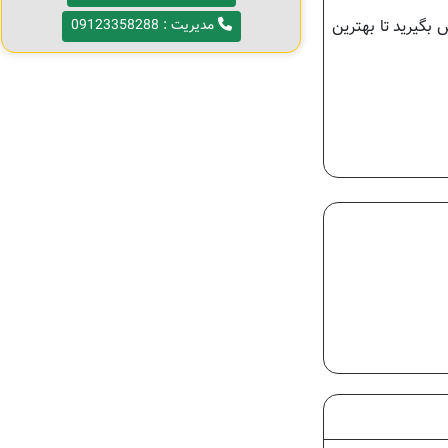
 بگیرید تا بهترین
مدیریت : 09123358288