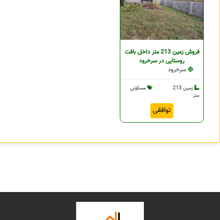
فروش زمین 213 متر داخل بافت
روستایی در سرخرود
سرخرود
زمین 213
مسکونی
متر
توافقی