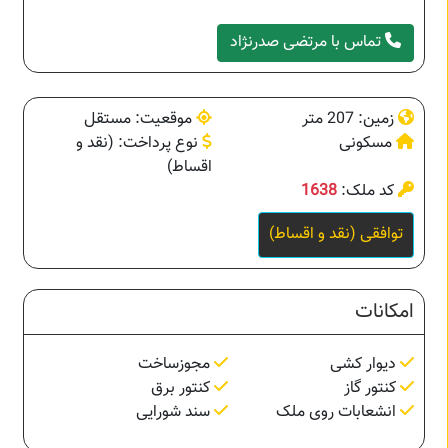
تماس با مرتضی صدرنژاد
زمین: 207 متر
موقعیت: مستقل
مسکونی
نوع پرداخت: (نقد و
اقساط)
کد ملک:
1638
توافقی (نقد و اقساط)
امکانات
دیوار کشی
مجوزساخت
کنتور گاز
کنتور برق
انشعابات روی ملک
سند شورایی