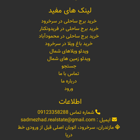
لینک های مفید
خرید برج ساحلی در سرخرود
خرید برج ساحلی در فریدونکنار
خرید برج ساحلی در محمودآباد
خرید باغ ویلا در سرخرود
ویدئو ویلاهای شمال
ویدئو زمین های شمال
جستجو
تماس با ما
درباره ما
ورود
اطلاعات
شماره تماس
09123358288
ایمیل :
sadrnezhad.realstate@gmail.com
مازندران، سرخرود، اتوبان اصلی قبل از ورودی خط
دریا