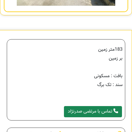
183متر زمین
بر زمین
بافت : مسکونی
سند : تک برگ‌
تماس با مرتضی صدرنژاد