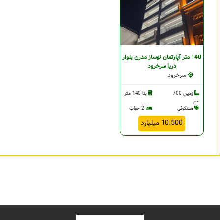
140 متر آپارتمان نوساز مدرن بلوار
دریا سرخرود
سرخرود
زمین 700
بنا 140 متر
متر
مسکونی
2 خواب
10.500 میلیارد