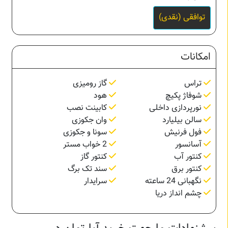
توافقی (نقدی)
امکانات
تراس
گاز رومیزی
شوفاژ پکیچ
هود
نورپردازی داخلی
کابینت نصب
سالن بیلیارد
وان جکوزی
فول فرنیش
سونا و جکوزی
آسانسور
2 خواب مستر
کنتور آب
کنتور گاز
کنتور برق
سند تک برگ
نگهبانی 24 ساعته
سرایدار
چشم انداز دریا