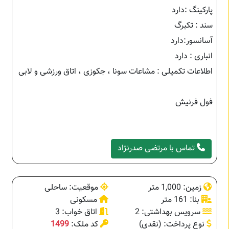
پارکینگ :دارد
سند : تکبرگ
آسانسور:دارد
انباری : دارد
اطلاعات تکمیلی : مشاعات سونا ، جکوزی ، اتاق ورزشی و لابی
فول فرنیش
تماس با مرتضی صدرنژاد
زمین: 1,000 متر
موقعیت: ساحلی
بنا: 161 متر
مسکونی
سرویس بهداشتی: 2
اتاق خواب: 3
نوع پرداخت: (نقدی)
کد ملک:
1499