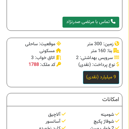
تماس با مرتضی صدرنژاد
زمین: 300 متر
موقعیت: ساحلی
بنا: 160 متر
مسکونی
سرویس بهداشتی: 2
اتاق خواب: 3
نوع پرداخت: (نقدی)
کد ملک:
1788
9 میلیارد (نقدی)
امکانات
شومینه
آلاچیق
شوفاژ پکیچ
آسانسور
2 خواب مستر
کلید نخورده