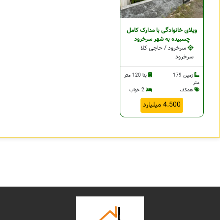
ویلای خانوادگی با مدارک کامل
چسبيده به شهر سرخرود
سرخرود / حاجی کلا
سرخرود
زمین 179
بنا 120 متر
متر
همکف
2 خواب
4.500 میلیارد