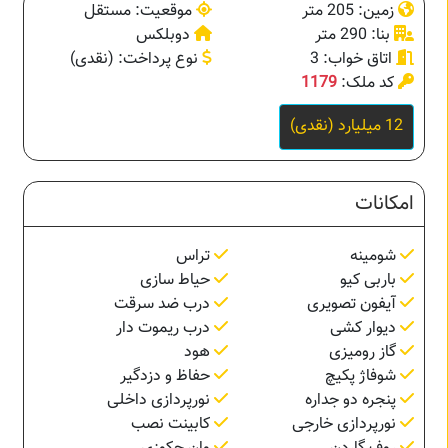
زمین: 205 متر
موقعیت: مستقل
بنا: 290 متر
دوبلکس
اتاق خواب: 3
نوع پرداخت: (نقدی)
کد ملک:
1179
12 میلیارد (نقدی)
امکانات
شومینه
تراس
باربی کیو
حیاط سازی
آیفون تصویری
درب ضد سرقت
دیوار کشی
درب ریموت دار
گاز رومیزی
هود
شوفاژ پکیچ
حفاظ و دزدگیر
پنجره دو جداره
نورپردازی داخلی
نورپردازی خارجی
کابینت نصب