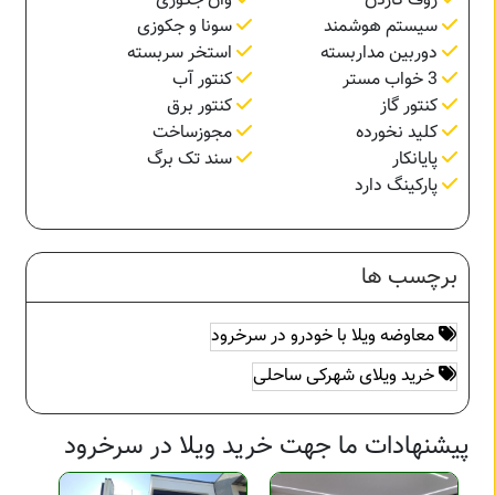
روف گاردن
وان جکوزی
سیستم هوشمند
سونا و جکوزی
دوربین مداربسته
استخر سربسته
3 خواب مستر
کنتور آب
کنتور گاز
کنتور برق
کلید نخورده
مجوزساخت
پایانکار
سند تک برگ
پارکینگ دارد
برچسب ها
معاوضه ویلا با خودرو در سرخرود
خرید ویلای شهرکی ساحلی
پیشنهادات ما جهت خرید ویلا در سرخرود