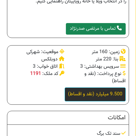
را در انتخاب ویلا یا خانه رویاییتان راهنمایی کنیم.
تماس با مرتضی صدرنژاد
زمین: 160 متر
موقعیت: شهرکی
بنا: 220 متر
دوبلکس
سرویس بهداشتی: 3
اتاق خواب: 3
نوع پرداخت: (نقد و
کد ملک:
1191
اقساط)
9.500 میلیارد (نقد و اقساط)
امکانات
سند تک برگ