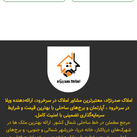
املاک صدرنژاد، معتبرترین مشاور املاک در سرخرود، ارائه‌دهنده ویلا
در سرخرود ، آپارتمان و برج‌های ساحلی با بهترین قیمت و شرایط
سرمایه‌گذاری تضمینی با امنیت کامل.
مرجع مطمئن در خط ساحلی شمال کشور. ارائه بهترین ملک ها در
شهرک‌های دریاکنار، خانه دریا، خزرشهر شمالی و جنوبی، و برج‌های