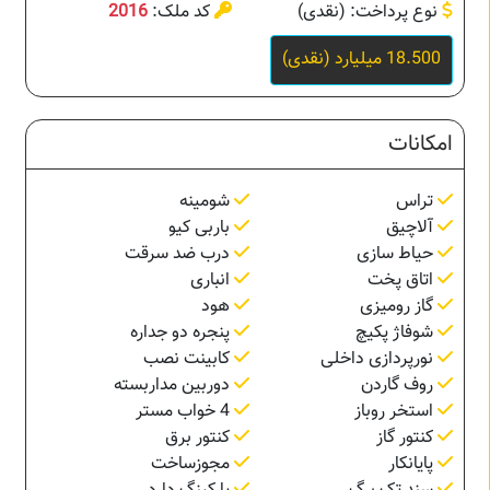
نوع پرداخت: (نقدی)
کد ملک:
2016
18.500 میلیارد (نقدی)
امکانات
تراس
شومینه
آلاچیق
باربی کیو
حیاط سازی
درب ضد سرقت
اتاق پخت
انباری
گاز رومیزی
هود
شوفاژ پکیچ
پنجره دو جداره
نورپردازی داخلی
کابینت نصب
روف گاردن
دوربین مداربسته
استخر روباز
4 خواب مستر
کنتور گاز
کنتور برق
پایانکار
مجوزساخت