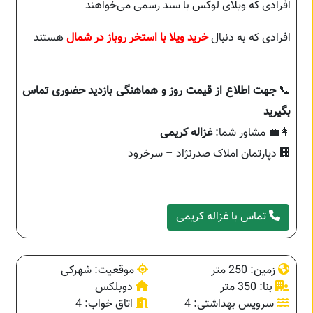
افرادی که ویلای لوکس با سند رسمی می‌خواهند
افرادی که به دنبال
خرید ویلا با استخر روباز در شمال
هستند
📞
جهت اطلاع از قیمت روز و هماهنگی بازدید حضوری تماس
بگیرید
👩‍💼 مشاور شما:
غزاله کریمی
🏢 دپارتمان املاک صدرنژاد – سرخرود
تماس با غزاله کریمی
زمین: 250 متر
موقعیت: شهرکی
بنا: 350 متر
دوبلکس
سرویس بهداشتی: 4
اتاق خواب: 4