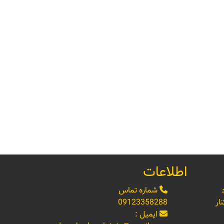
اطلاعات
شماره تماس
ار
09123358288
ایمیل :