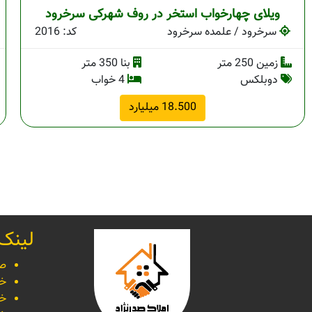
ویلای چهارخواب استخر در روف شهرکی سرخرود
سرخرود / علمده سرخرود
کد: 2016
زمین 250 متر
بنا 350 متر
دوبلکس
4 خواب
18.500 میلیارد
لینک
صف
خر
خر