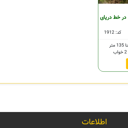
در خط دریای
کد: 1912
135 متر
2 خواب
اطلاعات