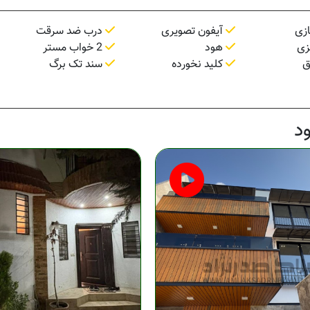
زی
آیفون تصویری
درب ضد سرقت
زی
هود
2 خواب مستر
ق
کلید نخورده
سند تک برگ
د