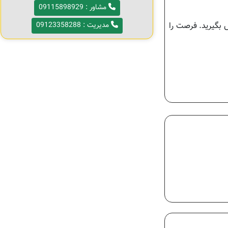
مشاور : 09115898929
 بگیرید. فرصت را
مدیریت : 09123358288