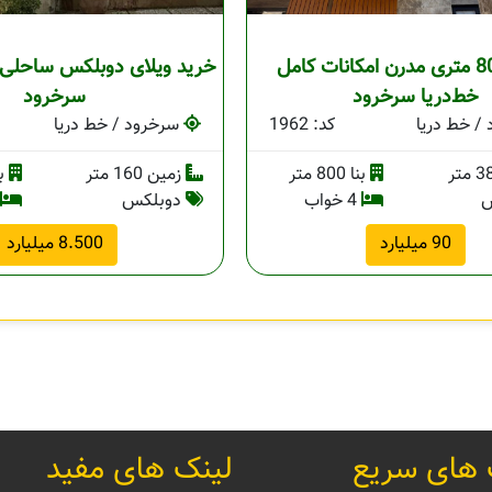
ویلای 800 متری مدرن امکانات کامل
خرید ویلای دوبلکس ساحلی 
خط‌دریا سرخرود
سرخرود
/ خط دریا
کد: 1962
سرخرود / خط دریا
بنا 800 متر
زمین 160 متر
بنا 
س
4 خواب
دوبلکس
90 میلیارد
8.500 میلیارد
 های سریع
لینک های مفید