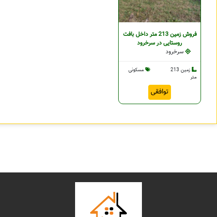
فروش زمین 213 متر داخل بافت
روستایی در سرخرود
سرخرود
زمین 213
مسکونی
متر
توافقی