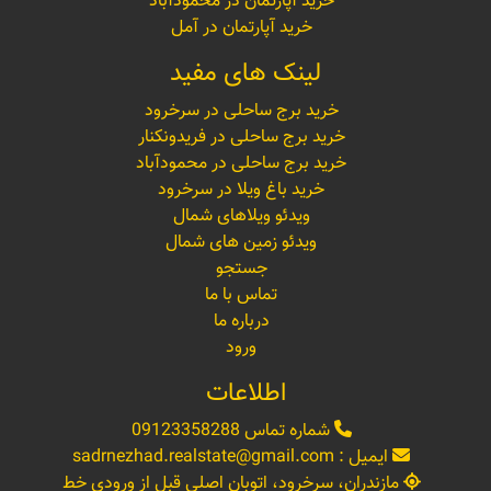
خرید آپارتمان در محمودآباد
خرید آپارتمان در آمل
لینک های مفید
خرید برج ساحلی در سرخرود
خرید برج ساحلی در فریدونکنار
خرید برج ساحلی در محمودآباد
خرید باغ ویلا در سرخرود
ویدئو ویلاهای شمال
ویدئو زمین های شمال
جستجو
تماس با ما
درباره ما
ورود
اطلاعات
شماره تماس
09123358288
ایمیل :
sadrnezhad.realstate@gmail.com
مازندران، سرخرود، اتوبان اصلی قبل از ورودی خط