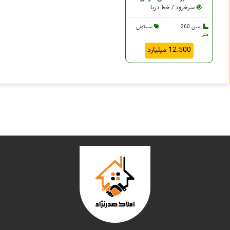
سرخرود / خط دریا
زمین 260
مسکونی
متر
12.500 میلیارد