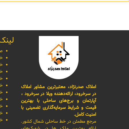
لینک
صف
خر
خر
خر
خر
خر
املاک صدرنژاد، معتبرترین مشاور املاک
خر
در سرخرود، ارائه‌دهنده ویلا در سرخرود ،
خر
آپارتمان و برج‌های ساحلی با بهترین
خر
قیمت و شرایط سرمایه‌گذاری تضمینی با
خر
امنیت کامل.
خر
مرجع مطمئن در خط ساحلی شمال کشور.
ارائه بهترین ملک ها در شهرک‌های