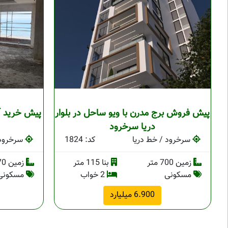
پیش فروش برج مدرن با ویو ساحل در بلوار
دریا سرخرود
سرخرود / خط دریا
کد: 1824
سرخرود 
زمین 700 متر
بنا 115 متر
زمین 270 متر
مسکونی
2 خواب
مسکونی
6.900 میلیارد