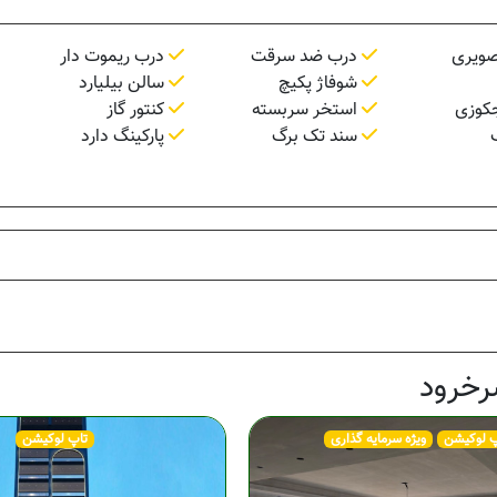
صویری
درب ضد سرقت
درب ریموت دار
شوفاژ پکیچ
سالن بیلیارد
جکوزی
استخر سربسته
کنتور گاز
سند تک برگ
پارکینگ دارد
رخرود
پ لوکیشن
ویژه سرمایه گذاری
تاپ لوکیشن