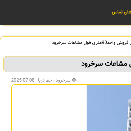
 های تماس
واحد90متری فول مشاعات سرخرود
سرخرود - خط دریا 08-07-2025