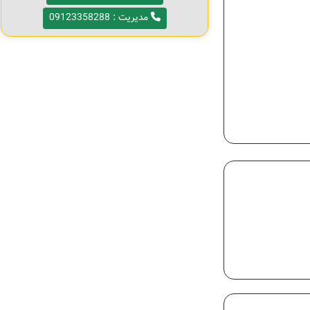
مدیریت : 09123358288