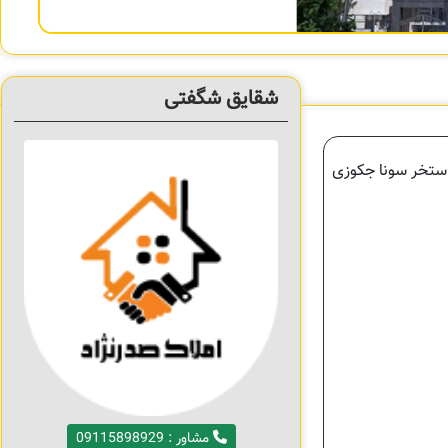
شقایق شگفتی
ن 700متری دوکله با مشاعات بی نظیر استخر سونا جکوزی
مشاور : 09115898929