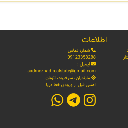
اطلاعات
شماره تماس
ار
09123358288
ایمیل :
sadrnezhad.realstate@gmail.com
مازندران، سرخرود، اتوبان
اصلی قبل از ورودی خط دریا