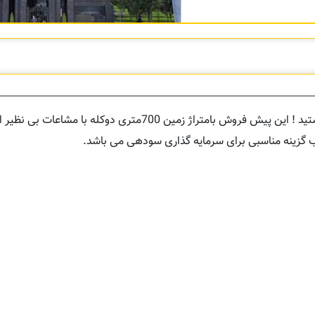
در جستجوی پیش خرید آپارتمان ساحلی در نوار ساحلی سرخرود هستید ! این پیش فروش بامتراژ زمی