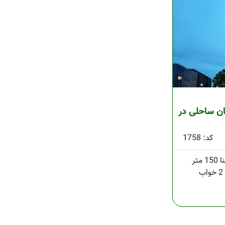
مان ساحلی در
کد: 1758
150 متر
2 خواب