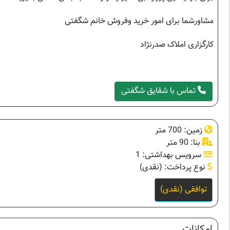
مشاورشما برای امور خرید وفروش خانم شگفتی
کارگزاری املاک صدرنژاد
تماس با شقایق شگفتی
زمین: 700 متر
بنا: 90 متر
سرویس بهداشتی: 1
نوع پرداخت: (نقدی)
توافقی (نقدی)
امکانات