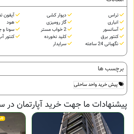
تراس
دیوار کشی
آیفون ت
انباری
گاز رومیزی
هود
آسانسور
2 خواب مستر
سونا و 
کنتور برق
کلید نخورده
کنتور آب
نگهبانی 24 ساعته
سرایدار
برچسب ها
پیش خرید واحد ساحلی
پیشنهادات ما جهت خرید آپارتمان در س
تا