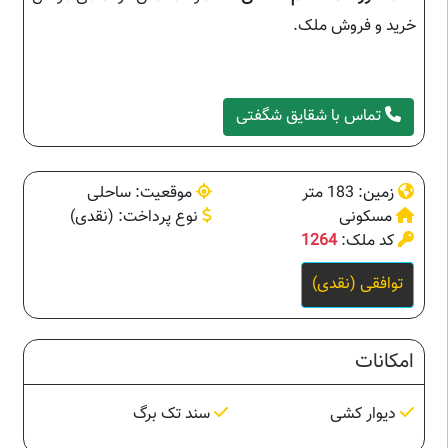
خرید و فروش ملک.
تماس با شقایق شگفتی
زمین: 183 متر
موقعیت: ساحلی
مسکونی
نوع پرداخت: (نقدی)
کد ملک:
1264
توافقی (نقدی)
امکانات
دیوار کشی
سند تک برگ