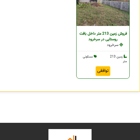
فروش زمین 213 متر داخل بافت
روستایی در سرخرود
سرخرود
زمین 213
مسکونی
متر
توافقی