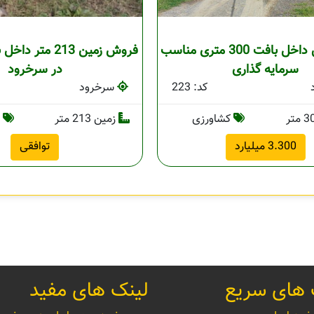
فروش زمین داخل بافت 300 متری مناسب
فروش زمین 213 مت
سرمایه گذاری
در سرخرود
کد: 223
سرخرود
کشاورزی
زمین 213 متر
م
3.300 میلیارد
توافقی
 های سریع
لینک های مفید