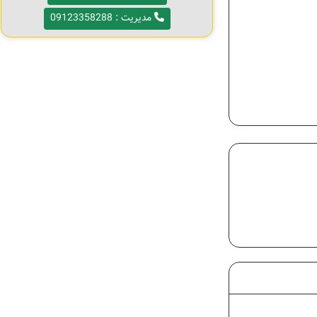
مدیریت : 09123358288