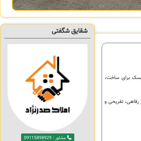
شقایق شگفتی
ریسک برای ساخت،
ز رفاهی، تفریحی و
مشاور : 09115898929