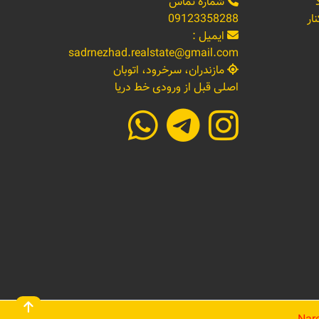
شماره تماس
ار
09123358288
ایمیل :
sadrnezhad.realstate@gmail.com
مازندران، سرخرود، اتوبان
اصلی قبل از ورودی خط دریا