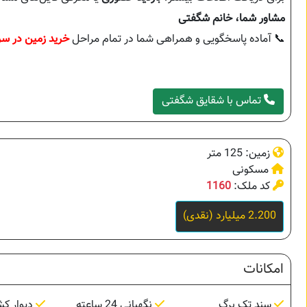
مشاور شما، خانم شگفتی
📞 آماده پاسخگویی و همراهی شما در تمام مراحل
خرید زمین در سر
تماس با شقایق شگفتی
زمین: 125 متر
مسکونی
کد ملک:
1160
2.200 میلیارد (نقدی)
امکانات
سند تک برگ
نگهبانی 24 ساعته
دیوار ک