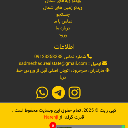
ویدئو ویلاهای شمال
ویدئو زمین های شمال
جستجو
تماس با ما
درباره ما
ورود
اطلاعات
شماره تماس
09123358288
ایمیل :
sadrnezhad.realstate@gmail.com
مازندران، سرخرود، اتوبان اصلی قبل از ورودی خط
دریا
کپی رایت ©
2025
. تمام حقوق این وبسایت محفوظ است .
قدرت گرفته از
Narenji
0