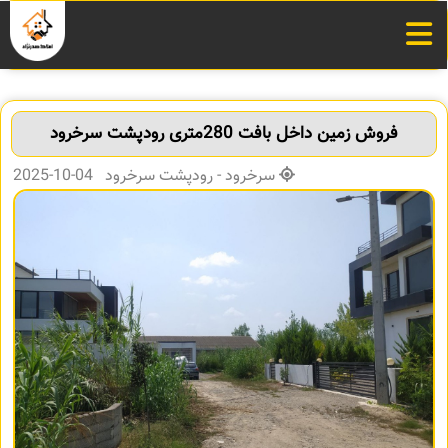
فروش زمین داخل بافت 280متری رودپشت سرخرود
سرخرود - رودپشت سرخرود 04-10-2025