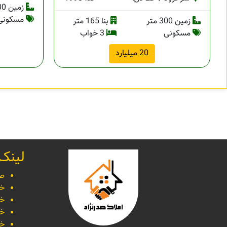
زمین 700 متر
مسکونی
زمین 300 متر
بنا 165 متر
مسکونی
3 خواب
20 میلیارد
لینک
صف
خر
خر
خر
خر