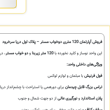
فروش آپارتمان 120 متری دوخواب مستر – پلاک اول دریا سرخرود
این واحد نوساز و کلید نخورده با
120 متر زیربنا
و
دو خواب مستر
، در
ویژگی‌های داخلی واحد:
فول فرنیش
با مبلمان و لوازم لوکس
تراس بزرگ قابل چیدمان
برای دورهمی یا استراحت با چشم‌انداز دریا
پلان استاندارد
و
نورگیری عالی
از دو جهت شمال و جنوب
سقف کناف
و نورپردازی مخفی برای حس لوکس بودن