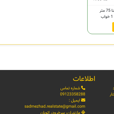
75 متر
1 خواب
اطلاعات
شماره تماس
ار
09123358288
ایمیل :
sadrnezhad.realstate@gmail.com
مازندران، سرخرود، اتوبان