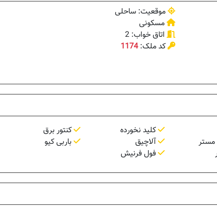
موقعیت: ساحلی
مسکونی
اتاق خواب: 2
کد ملک:
1174
کلید نخورده
کنتور برق
آلاچیق
باربی کیو
فول فرنیش