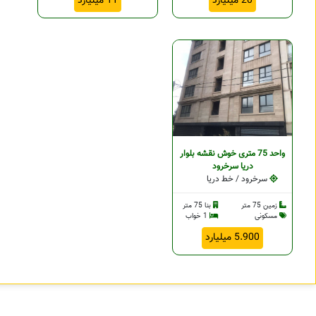
20 میلیارد
11 میلیارد
واحد 75 متری خوش نقشه بلوار
دریا سرخرود
سرخرود / خط دریا
زمین 75 متر
بنا 75 متر
مسکونی
1 خواب
5.900 میلیارد