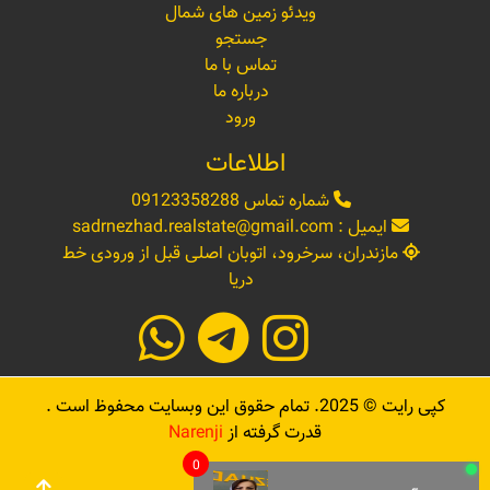
ویدئو زمین های شمال
جستجو
تماس با ما
درباره ما
ورود
اطلاعات
شماره تماس
09123358288
ایمیل :
sadrnezhad.realstate@gmail.com
مازندران، سرخرود، اتوبان اصلی قبل از ورودی خط
دریا
کپی رایت ©
2025
. تمام حقوق این وبسایت محفوظ است .
قدرت گرفته از
Narenji
0