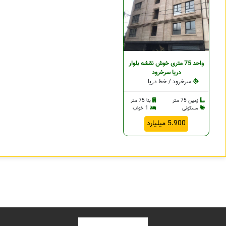
واحد 75 متری خوش نقشه بلوار
دریا سرخرود
سرخرود / خط دریا
زمین 75 متر
بنا 75 متر
مسکونی
1 خواب
5.900 میلیارد