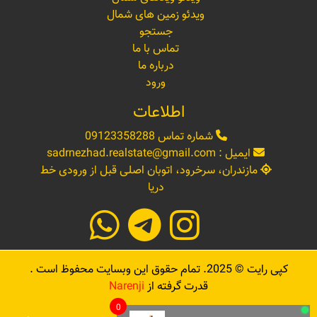
ویدئو زمین های شمال
جستجو
تماس با ما
درباره ما
ورود
اطلاعات
شماره تماس
09123358288
ایمیل :
sadrnezhad.realstate@gmail.com
مازندران، سرخرود، اتوبان اصلی قبل از ورودی خط
دریا
کپی رایت ©
2025
. تمام حقوق این وبسایت محفوظ است .
قدرت گرفته از
Narenji
0