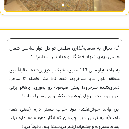
اگه دنبال یه سرمایه‌گذاری مطمئن تو دل نوار ساحلی شمال
هستی، یه پیشنهاد خوشگل و جذاب برات دارم! 🎯
یه واحد آپارتمانی 113 متری، شیک و دیزاین‌شده، دقیقاً توی
منطقه بلوار دریا سرخرود، فقط 50 متر فاصله تا ساحل
دلبری‌کننده سرخرود! یعنی صبحونه رو بخوری، پاهاتو بزنی
بیرون و تا بخوای چای‌تو هورت بکشی، می‌رسی لب آب!
این واحد خوش‌نقشه دوتا خواب مستر داره (یعنی همه
راحت!)، یه تراس قابل چیدمان که انگار دعوت‌نامه داره برای
بساط عصرونه و چشم‌اندازشم دریاست! بله، دقیقاً دریا!