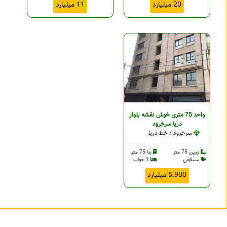
20 میلیارد
11 میلیارد
واحد 75 متری خوش نقشه بلوار
دریا سرخرود
سرخرود / خط دریا
زمین 75 متر
بنا 75 متر
مسکونی
1 خواب
5.900 میلیارد