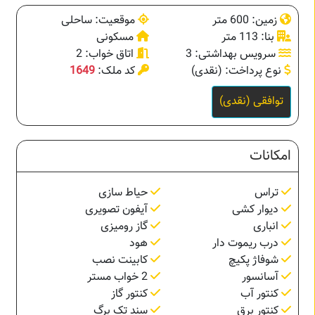
زمین: 600 متر
موقعیت: ساحلی
بنا: 113 متر
مسکونی
سرویس بهداشتی: 3
اتاق خواب: 2
نوع پرداخت: (نقدی)
کد ملک:
1649
توافقی (نقدی)
امکانات
تراس
حیاط سازی
دیوار کشی
آیفون تصویری
انباری
گاز رومیزی
درب ریموت دار
هود
شوفاژ پکیچ
کابینت نصب
آسانسور
2 خواب مستر
کنتور آب
کنتور گاز
کنتور برق
سند تک برگ