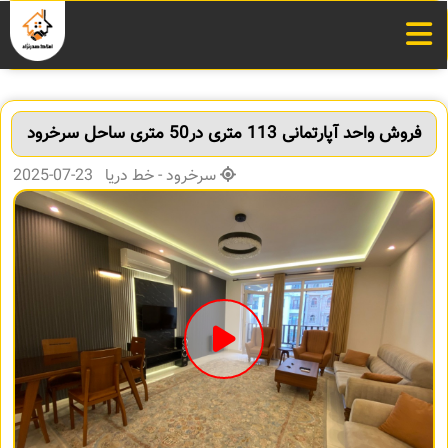
فروش واحد آپارتمانی 113 متری در50 متری ساحل سرخرود
سرخرود - خط دریا 23-07-2025