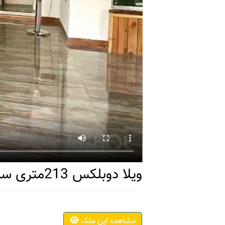
ویلا دوبلکس 213متری ساحلی سرخرود منطقه درویش آباد
مشاهده این ملک