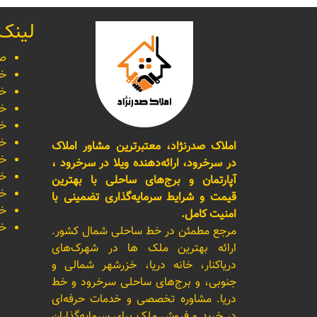
لینک
صف
خر
خر
خر
خر
خر
املاک صدرنژاد، معتبرترین مشاور املاک
خر
در سرخرود، ارائه‌دهنده ویلا در سرخرود ،
خر
آپارتمان و برج‌های ساحلی با بهترین
خر
قیمت و شرایط سرمایه‌گذاری تضمینی با
خر
امنیت کامل.
خر
مرجع مطمئن در خط ساحلی شمال کشور.
ارائه بهترین ملک ها در شهرک‌های
دریاکنار، خانه دریا، خزرشهر شمالی و
جنوبی، و برج‌های ساحلی سرخرود و خط
دریا. مشاوره تخصصی و خدمات حرفه‌ای
در خرید و فروش ملک برای سرمایه‌گذاران