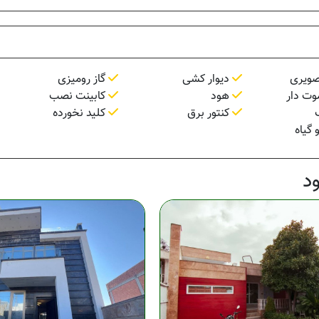
صویری
دیوار کشی
گاز رومیزی
وت دار
هود
کابینت نصب
کنتور برق
کلید نخورده
 گیاه
د