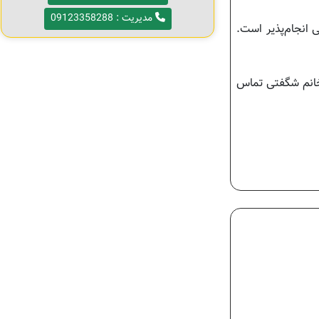
مدیریت : 09123358288
 انجام‌پذیر است.
خانم شگفتی تماس