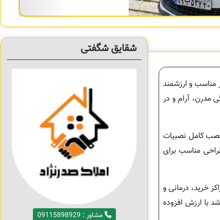
شقایق شگفتی
ر مناسب و ارزشمند
یک زندگی مدرن، آرام و در
عالی است که یکی از آن‌ها به حمام اختصاصی و مستر مجهز شده است. وجود جکوزی 9 نفره و نصب کامل نصبیات
 طراحی مناسب برای
کز خرید، درمانی و
شد با ارزش افزوده
مشاور : 09115898929