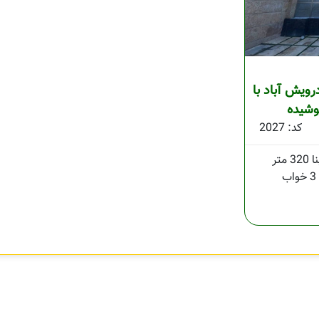
ویش آباد با
وشیده
کد: 2027
320 متر
3 خواب