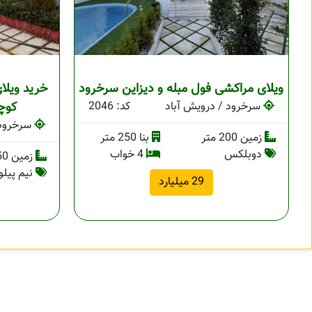
ویلای مراکشی فول مبله و دیزاین سرخرود
خرید ویلا
سرخرود / درویش آباد
کد: 2046
کوچ
سرخرود 
زمین 200 متر
بنا 250 متر
دوبلکس
4 خواب
زمین 250 متر
نیم پیل
29 میلیارد