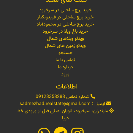
لینک های مفید
خرید برج ساحلی در سرخرود
خرید برج ساحلی در فریدونکنار
خرید برج ساحلی در محمودآباد
خرید باغ ویلا در سرخرود
ویدئو ویلاهای شمال
ویدئو زمین های شمال
جستجو
تماس با ما
درباره ما
ورود
اطلاعات
شماره تماس
09123358288
ایمیل :
sadrnezhad.realstate@gmail.com
مازندران، سرخرود، اتوبان اصلی قبل از ورودی خط
دریا