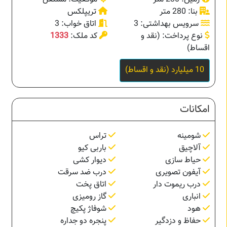
بنا: 280 متر
تریپلکس
سرویس بهداشتی: 3
اتاق خواب: 3
نوع پرداخت: (نقد و
کد ملک:
1333
اقساط)
10 میلیارد (نقد و اقساط)
امکانات
شومینه
تراس
آلاچیق
باربی کیو
حیاط سازی
دیوار کشی
آیفون تصویری
درب ضد سرقت
درب ریموت دار
اتاق پخت
انباری
گاز رومیزی
هود
شوفاژ پکیچ
حفاظ و دزدگیر
پنجره دو جداره