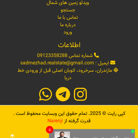
ویدئو زمین های شمال
جستجو
تماس با ما
درباره ما
ورود
اطلاعات
شماره تماس
09123358288
ایمیل :
sadrnezhad.realstate@gmail.com
مازندران، سرخرود، اتوبان اصلی قبل از ورودی خط
دریا
کپی رایت ©
2025
. تمام حقوق این وبسایت محفوظ است .
قدرت گرفته از
Narenji
0