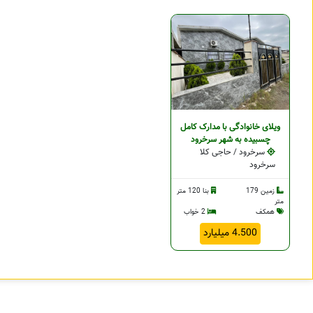
ویلای خانوادگی با مدارک کامل
چسبيده به شهر سرخرود
سرخرود / حاجی کلا
سرخرود
زمین 179
بنا 120 متر
متر
همکف
2 خواب
4.500 میلیارد