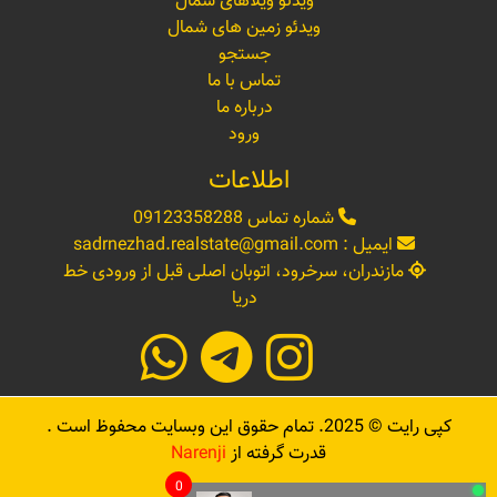
ویدئو ویلاهای شمال
ویدئو زمین های شمال
جستجو
تماس با ما
درباره ما
ورود
اطلاعات
شماره تماس
09123358288
ایمیل :
sadrnezhad.realstate@gmail.com
مازندران، سرخرود، اتوبان اصلی قبل از ورودی خط
دریا
کپی رایت ©
2025
. تمام حقوق این وبسایت محفوظ است .
قدرت گرفته از
Narenji
0