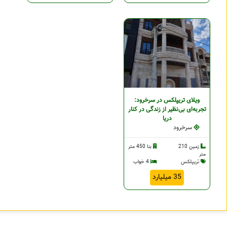
ویلای تریپلکس در سرخرود:
تجربه‌ای بی‌نظیر از زندگی در کنار
دریا
سرخرود
زمین 210
بنا 450 متر
متر
تریپلکس
4 خواب
35 میلیارد