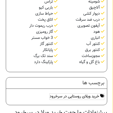
شومینه
تراس
آلاچیق
باربی کیو
دیوار کشی
حیاط سازی
درب ضد سرقت
اتاق پخت
آیفون تصویری
درب ریموت دار
هود
گاز رومیزی
انباری
3 خواب مستر
کنتور آب
کنتور گاز
کنتور برق
پایانکار
مجوزساخت
سند تک برگ
باغ گل و گیاه
پارکینگ دارد
برچسب ها
خرید ویلای روستایی در سرخرود
پیشنهادات ما جهت خرید ویلا در سرخرود