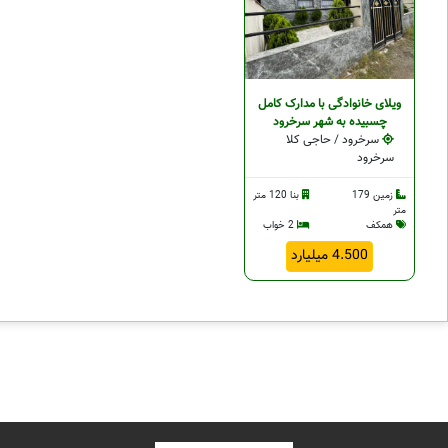
ویلای خانوادگی با مدارک کامل
چسبيده به شهر سرخرود
سرخرود / حاجی کلا
سرخرود
زمین 179
بنا 120 متر
متر
همکف
2 خواب
4.500 میلیارد