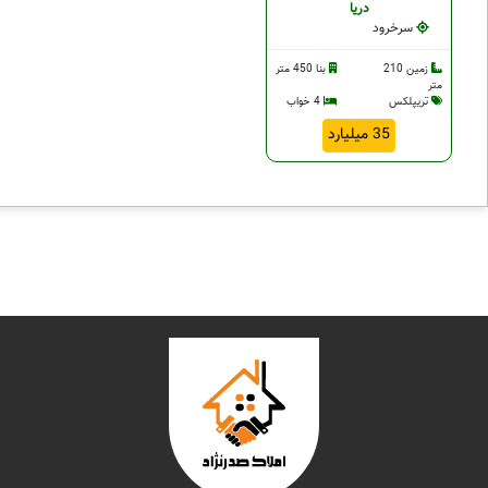
دریا
سرخرود
زمین 210
بنا 450 متر
متر
تریپلکس
4 خواب
35 میلیارد