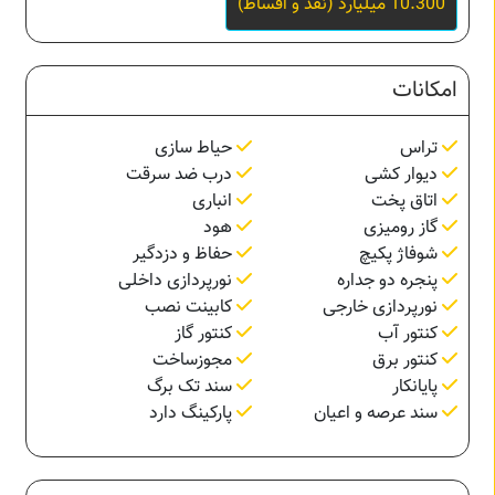
10.300 میلیارد (نقد و اقساط)
امکانات
تراس
حیاط سازی
دیوار کشی
درب ضد سرقت
اتاق پخت
انباری
گاز رومیزی
هود
شوفاژ پکیچ
حفاظ و دزدگیر
پنجره دو جداره
نورپردازی داخلی
نورپردازی خارجی
کابینت نصب
کنتور آب
کنتور گاز
کنتور برق
مجوزساخت
پایانکار
سند تک برگ
سند عرصه و اعیان
پارکینگ دارد