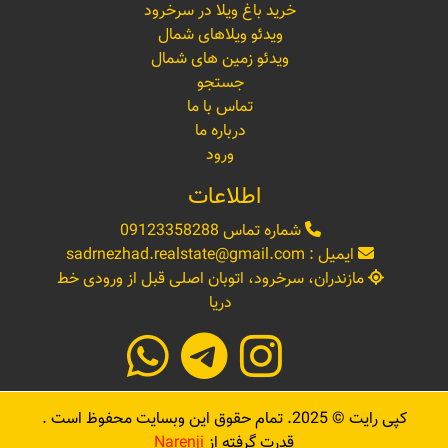
خرید باغ ویلا در سرخرود
ویدئو ویلاهای شمال
ویدئو زمین های شمال
جستجو
تماس با ما
درباره ما
ورود
اطلاعات
شماره تماس
09123358288
ایمیل :
sadrnezhad.realstate@gmail.com
مازندران، سرخرود، اتوبان اصلی قبل از ورودی خط
دریا
کپی رایت ©
2025
. تمام حقوق این وبسایت محفوظ است .
قدرت گرفته از
Narenji