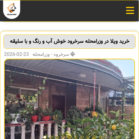
خرید ویلا در وزرامحله سرخرود خوش آب و رنگ و با سلیقه
سرخرود - وزرامحله 23-02-2026