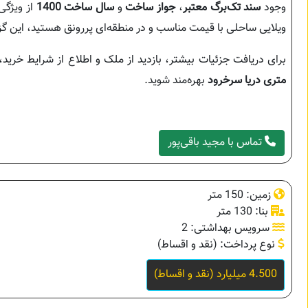
وجود
سند تک‌برگ معتبر
،
جواز ساخت
و
سال ساخت 1400
از ویژگی‌
ویلایی ساحلی با قیمت مناسب و در منطقه‌ای پررونق هستید، این گز
برای دریافت جزئیات بیشتر، بازدید از ملک و اطلاع از شرایط خرید،
متری دریا سرخرود
بهره‌مند شوید.
تماس با مجید باقی‌پور
زمین: 150 متر
بنا: 130 متر
سرویس بهداشتی: 2
نوع پرداخت: (نقد و اقساط)
4.500 میلیارد (نقد و اقساط)