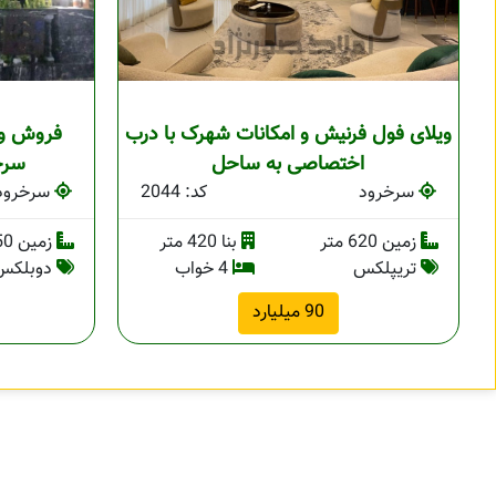
ویلای فول فرنیش و امکانات شهرک با درب
فروش وی
اختصاصی به ساحل
سرخر
سرخرود
کد: 2044
سرخرود
زمین 620 متر
بنا 420 متر
زمین 250 متر
تریپلکس
4 خواب
دوبلکس
90 میلیارد