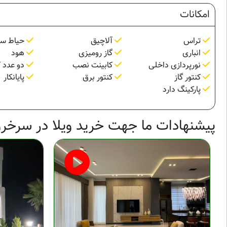
امکانات
تراس
آلاچیق
حیاط سا
انباری
گاز رومیزی
هود
نورپردازی داخلی
کابینت نصب
دو عدد ک
کنتور گاز
کنتور برق
پایانکار
پارکینگ دارد
پیشنهادات ما جهت خرید ویلا در سرخرو