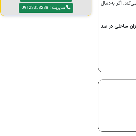
کند. اگر به‌دنبال
مدیریت : 09123358288
رزان ساحلی در صد