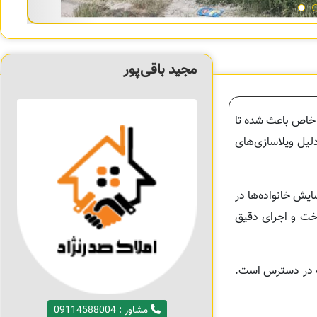
مجید باقی‌پور
خاص باعث شده تا
دلیل ویلاسازی‌های
ایش خانواده‌ها در
اخت و اجرای دقیق
له در دسترس است.
مشاور : 09114588004