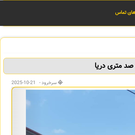
 های تماس
صد متری دریا
سرخرود - 21-10-2025