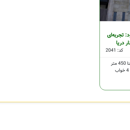
: تجربه‌ای
ار دریا
کد: 2041
450 متر
4 خواب