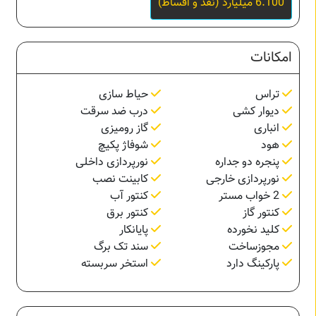
6.100 میلیارد (نقد و اقساط)
امکانات
تراس
حیاط سازی
دیوار کشی
درب ضد سرقت
انباری
گاز رومیزی
هود
شوفاژ پکیچ
پنجره دو جداره
نورپردازی داخلی
نورپردازی خارجی
کابینت نصب
2 خواب مستر
کنتور آب
کنتور گاز
کنتور برق
کلید نخورده
پایانکار
مجوزساخت
سند تک برگ
پارکینگ دارد
استخر سربسته