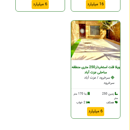
16 میلیارد
6 میلیارد
ویلا فلت استخردار250 متری منطقه
ساحلی عزت آباد
سرخرود / عزت آباد
سرخرود
زمین 250
بنا 170 متر
متر
همکف
2 خواب
6 میلیارد