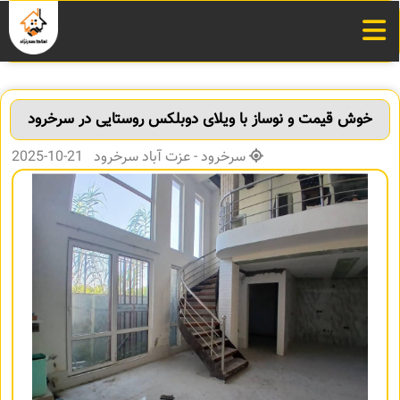
خوش قیمت و نوساز با ویلای دوبلکس روستایی در سرخرود
سرخرود - عزت آباد سرخرود 21-10-2025