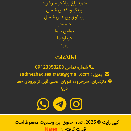
خرید باغ ویلا در سرخرود
ویدئو ویلاهای شمال
ویدئو زمین های شمال
جستجو
تماس با ما
درباره ما
ورود
اطلاعات
شماره تماس
09123358288
ایمیل :
sadrnezhad.realstate@gmail.com
مازندران، سرخرود، اتوبان اصلی قبل از ورودی خط
دریا
کپی رایت ©
2025
. تمام حقوق این وبسایت محفوظ است .
قدرت گرفته از
Narenji