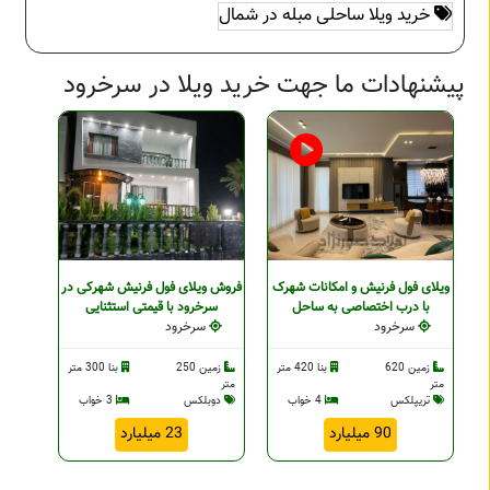
خرید ویلا ساحلی مبله در شمال
پیشنهادات ما جهت خرید ویلا در سرخرود
ویلای فول فرنیش و امکانات شهرک
فروش ویلای فول فرنیش شهرکی در
با درب اختصاصی به ساحل
سرخرود با قیمتی استثنایی
سرخرود
سرخرود
زمین 620
بنا 420 متر
زمین 250
بنا 300 متر
متر
متر
تریپلکس
4 خواب
دوبلکس
3 خواب
90 میلیارد
23 میلیارد