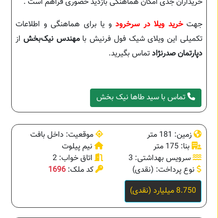
خریداران جدی امکان هماهنگی بازدید حضوری فراهم است .
جهت
خرید ویلا در سرخرود
و یا برای هماهنگی و اطلاعات
تکمیلی این ویلای شیک فول فرنیش با
مهندس نیک‌بخش
از
دپارتمان صدرنژاد
تماس بگیرید.
تماس با سید طاها نیک بخش
زمین: 181 متر
موقعیت: داخل بافت
بنا: 175 متر
نیم پیلوت
سرویس بهداشتی: 3
اتاق خواب: 2
نوع پرداخت: (نقدی)
کد ملک:
1696
8.750 میلیارد (نقدی)