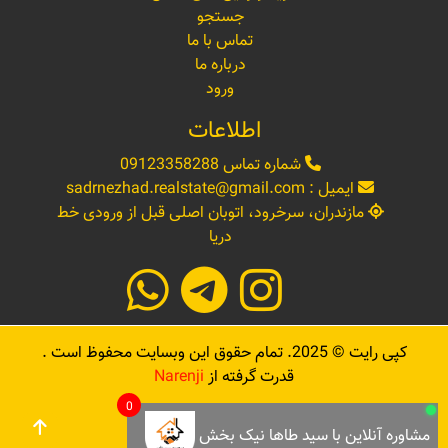
جستجو
تماس با ما
درباره ما
ورود
اطلاعات
شماره تماس
09123358288
ایمیل :
sadrnezhad.realstate@gmail.com
مازندران، سرخرود، اتوبان اصلی قبل از ورودی خط
دریا
کپی رایت ©
2025
. تمام حقوق این وبسایت محفوظ است .
قدرت گرفته از
Narenji
0
مشاوره آنلاین با سید طاها نیک بخش