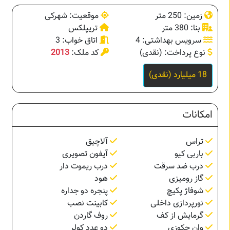
زمین: 250 متر
موقعیت: شهرکی
بنا: 380 متر
تریپلکس
سرویس بهداشتی: 4
اتاق خواب: 3
نوع پرداخت: (نقدی)
کد ملک:
2013
18 میلیارد (نقدی)
امکانات
تراس
آلاچیق
باربی کیو
آیفون تصویری
درب ضد سرقت
درب ریموت دار
گاز رومیزی
هود
شوفاژ پکیچ
پنجره دو جداره
نورپردازی داخلی
کابینت نصب
گرمایش از کف
روف گاردن
وان جکوزی
دو عدد کولر