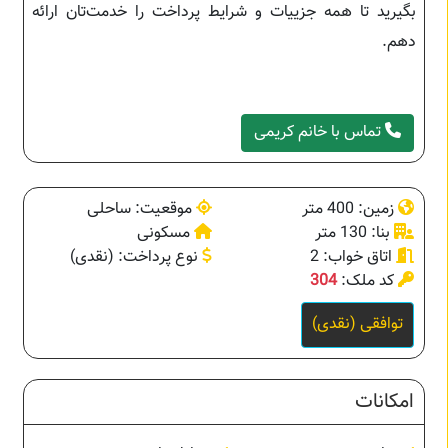
بگیرید تا همه جزییات و شرایط پرداخت را خدمت‌تان ارائه
دهم.
تماس با خانم کریمی
زمین: 400 متر
موقعیت: ساحلی
بنا: 130 متر
مسکونی
اتاق خواب: 2
نوع پرداخت: (نقدی)
کد ملک:
304
توافقی (نقدی)
امکانات