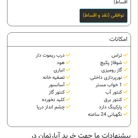
اقساط)
توافقی (نقد و اقساط)
امکانات
تراس
درب ریموت دار
شوفاژ پکیچ
هود
گاز رومیزی
انباری
نورپردازی داخلی
تصفیه خانه
1 خواب مستر
آسانسور
کنتور آب
کنتور گاز
کنتور برق
کلید نخورده
پارکینگ دارد
چشم انداز دریا
نگهبانی 24 ساعته
پیشنهادات ما جهت خرید آپارتمان در