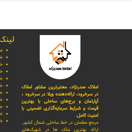
لینک
صف
خر
خر
خر
خر
خر
املاک صدرنژاد، معتبرترین مشاور املاک
خر
در سرخرود، ارائه‌دهنده ویلا در سرخرود ،
خر
آپارتمان و برج‌های ساحلی با بهترین
خر
قیمت و شرایط سرمایه‌گذاری تضمینی با
خر
امنیت کامل.
خر
مرجع مطمئن در خط ساحلی شمال کشور.
ارائه بهترین ملک ها در شهرک‌های