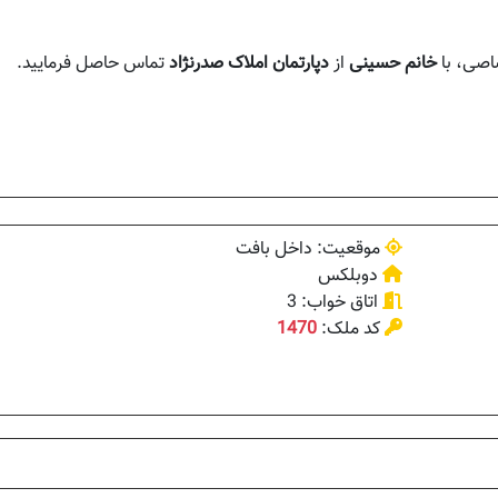
اصی، با
خانم حسینی
از
دپارتمان املاک صدرنژاد
تماس حاصل فرمایید.
موقعیت: داخل بافت
دوبلکس
اتاق خواب: 3
کد ملک:
1470