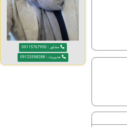
مشاور : 09115767950
مدیریت : 09123358288