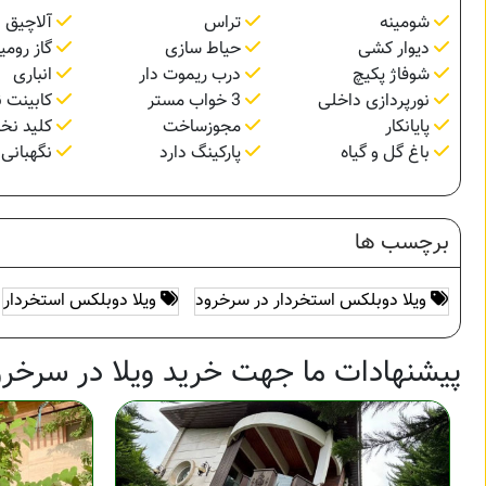
شومینه
تراس
آلاچیق
دیوار کشی
حیاط سازی
گاز رومی
شوفاژ پکیچ
درب ریموت دار
انباری
نورپردازی داخلی
3 خواب مستر
کابینت 
پایانکار
مجوزساخت
کلید نخو
باغ گل و گیاه
پارکینگ دارد
نگهبانی 24 ساعته
برچسب ها
ویلا دوبلکس استخردار در سرخرود
ویلا دوبلکس استخردار
پیشنهادات ما جهت خرید ویلا در سرخرو