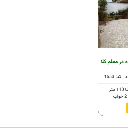
 در معلم کلا
د
کد: 1653
110 متر
2 خواب