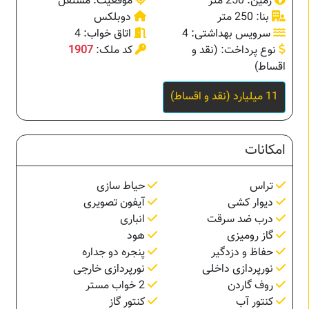
زمین: 250 متر
موقعیت: مستقل
بنا: 250 متر
دوبلکس
سرویس بهداشتی: 4
اتاق خواب: 4
نوع پرداخت: (نقد و
کد ملک:
1907
اقساط)
11 میلیارد (نقد و اقساط)
امکانات
تراس
حیاط سازی
دیوار کشی
آیفون تصویری
درب ضد سرقت
انباری
گاز رومیزی
هود
حفاظ و دزدگیر
پنجره دو جداره
نورپردازی داخلی
نورپردازی خارجی
روف گاردن
2 خواب مستر
کنتور آب
کنتور گاز