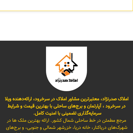
املاک صدرنژاد، معتبرترین مشاور املاک در سرخرود، ارائه‌دهنده ویلا
در سرخرود ، آپارتمان و برج‌های ساحلی با بهترین قیمت و شرایط
سرمایه‌گذاری تضمینی با امنیت کامل.
مرجع مطمئن در خط ساحلی شمال کشور. ارائه بهترین ملک ها در
شهرک‌های دریاکنار، خانه دریا، خزرشهر شمالی و جنوبی، و برج‌های