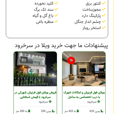
کنتور برق
کلید نخورده
مجوزساخت
سند تک برگ
پارکینگ دارد
باغ گل و گیاه
چشم انداز جنگل
منظره باغی
استخر روباز
پیشنهادات ما جهت خرید ویلا در سرخرود
ویلای فول فرنیش و امکانات شهرک
فروش ویلای فول فرنیش شهرکی در
با درب اختصاصی به ساحل
سرخرود با قیمتی استثنایی
سرخرود
سرخرود
زمین 620
بنا 420 متر
زمین 250
بنا 300 متر