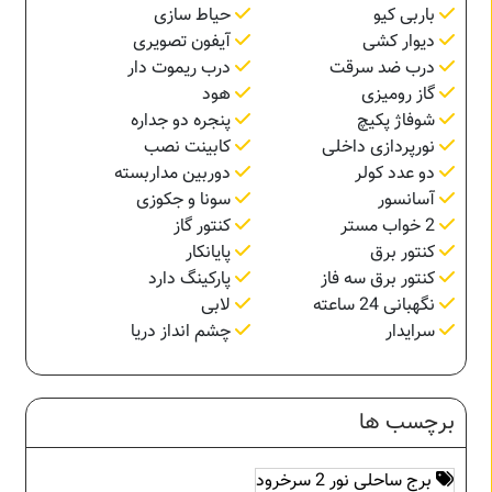
باربی کیو
حیاط سازی
دیوار کشی
آیفون تصویری
درب ضد سرقت
درب ریموت دار
گاز رومیزی
هود
شوفاژ پکیچ
پنجره دو جداره
نورپردازی داخلی
کابینت نصب
دو عدد کولر
دوربین مداربسته
آسانسور
سونا و جکوزی
2 خواب مستر
کنتور گاز
کنتور برق
پایانکار
کنتور برق سه فاز
پارکینگ دارد
نگهبانی 24 ساعته
لابی
سرایدار
چشم انداز دریا
برچسب ها
برج ساحلی نور 2 سرخرود