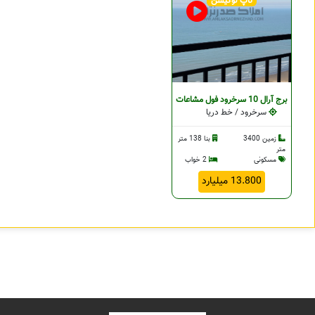
تاپ لوکیشن
برج آرال 10 سرخرود فول مشاعات
سرخرود / خط دریا
زمین 3400
بنا 138 متر
متر
مسکونی
2 خواب
13.800 میلیارد