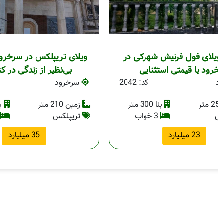
لای فول فرنیش شهرکی در
ویلای تریپلکس در سرخرود
ود با قیمتی استثنایی
بی‌نظیر از زندگی در کن
کد: 2042
سرخرود
بنا 300 متر
زمین 210 متر
بنا 
3 خواب
تریپلکس
23 میلیارد
35 میلیارد