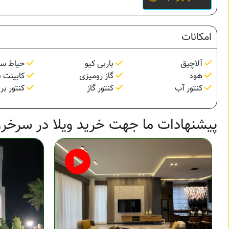
امکانات
آلاچیق
باربی کیو
حیاط سا
هود
گاز رومیزی
کابینت 
کنتور آب
کنتور گاز
کنتور بر
پیشنهادات ما جهت خرید ویلا در سرخرو