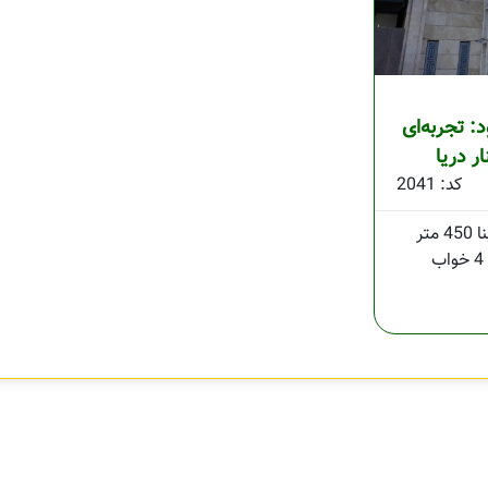
: تجربه‌ای
ار دریا
کد: 2041
450 متر
4 خواب