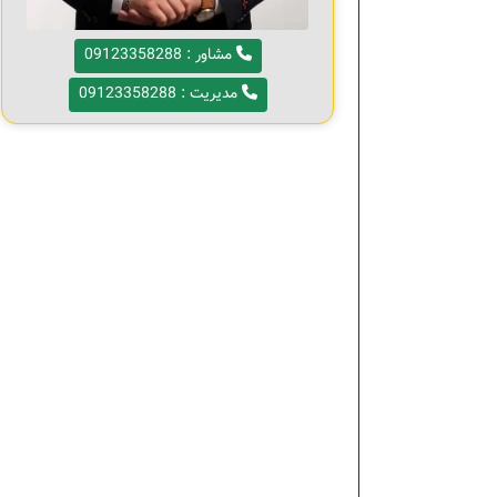
مشاور : 09123358288
مدیریت : 09123358288