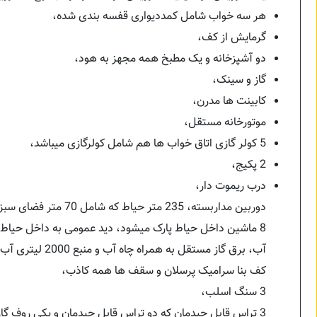
هر سه خواب شامل کمددیواری قفسه بندی شده،
گرمایش از کف،
دو آشپزخانه و یک مطبخ همه مجهز به هود،
گاز و سینک،
کابینت ها مدرن،
موتورخانه مستقل،
5 کولر گازی اتاق خواب ها هم شامل کولرگازی میباشد،
2 پکیج،
درب ریموت دار،
دوربین مداربسته، 235 متر حیاط که شامل 70 متر فضای سبز میباشد،
8 ماشین داخل حیاط پارک میشود، دید عمومی به داخل حیاط ندارد،
آب، برق گاز مستقل به همراه چاه آب و منبع 2000 لیتری آب،
کف بنا سرامیک پرسلان و سقف ها همه کاذب،
3 سنگ اسلب،
3 تراس قابل چیدمان که دو تراس قابل چیدمان و یکی روف گاردن 70 متری،