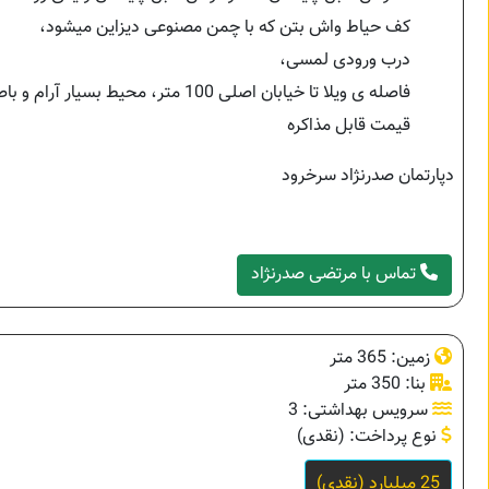
کف حیاط واش بتن که با چمن مصنوعی دیزاین میشود،
درب ورودی لمسی،
فاصله ی ویلا تا خیابان اصلی 100 متر، محیط بسیار آرام و باصفا
قیمت قابل مذاکره
دپارتمان صدرنژاد سرخرود
تماس با مرتضی صدرنژاد
زمین: 365 متر
بنا: 350 متر
سرویس بهداشتی: 3
نوع پرداخت: (نقدی)
25 میلیارد (نقدی)