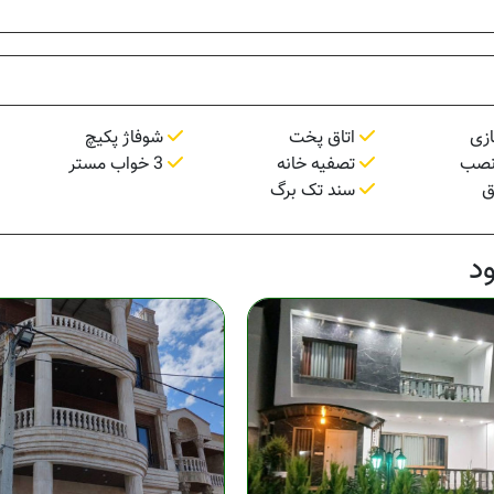
زی
اتاق پخت
شوفاژ پکیچ
نصب
تصفیه خانه
3 خواب مستر
ق
سند تک برگ
د