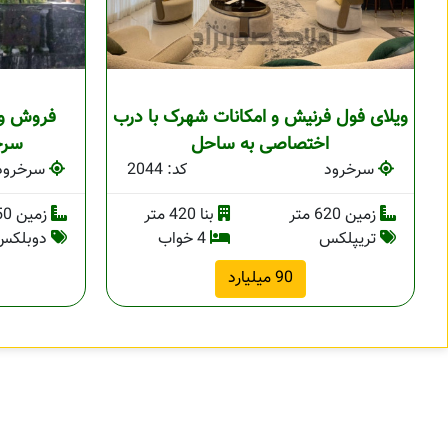
ویلای فول فرنیش و امکانات شهرک با درب
فروش وی
اختصاصی به ساحل
سرخر
سرخرود
کد: 2044
سرخرود
زمین 620 متر
بنا 420 متر
زمین 250 متر
تریپلکس
4 خواب
دوبلکس
90 میلیارد